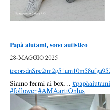
Papà aiutami, sono autistico
28-MAGGIO 2025
t
o
e
o
r
s
d
n
S
p
c
2
i
m
2
g
5
1
u
m
1
0
m
5
8
u
f
g
a
9
5
Siamo fermi ai box…
#papàaiutami
#follower
#AMAartiOnlus