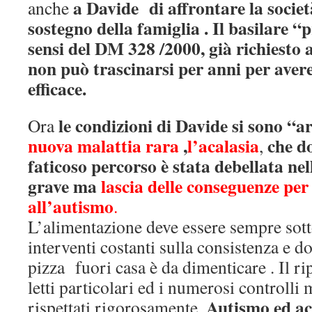
a Davide di affrontare la società
anche
sostegno della famiglia . Il basilare “p
sensi del DM 328 /2000, già richiesto
non può trascinarsi per anni per aver
efficace.
le condizioni di Davide si sono “a
Ora
nuova malattia rara
,
l’acalasia
che d
,
faticoso percorso è stata debellata ne
grave ma
lascia delle conseguenze per 
all’autismo
.
L’alimentazione deve essere sempre sott
interventi costanti sulla consistenza e do
pizza fuori casa è da dimenticare . Il r
letti particolari ed i numerosi controlli
Autismo ed ac
rispettati rigorosamente.