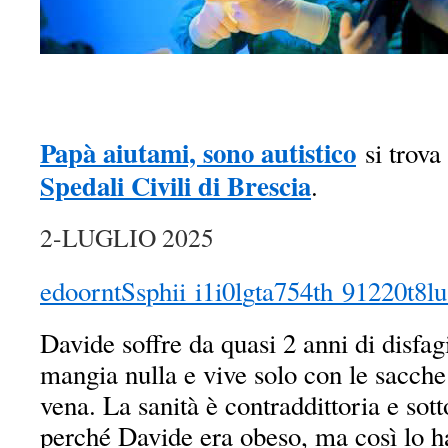
Papà aiutami, sono autistico
si trova
Spedali Civili di Brescia
.
2-LUGLIO 2025
e
d
o
o
r
n
t
S
s
p
h
i
i
i
1
i
0
l
g
t
a
7
5
4
t
h
9
1
2
2
0
t
8
l
u
Davide soffre da quasi 2 anni di disfa
mangia nulla e vive solo con le sacche
vena. La sanità è contraddittoria e sott
perché Davide era obeso, ma così lo h