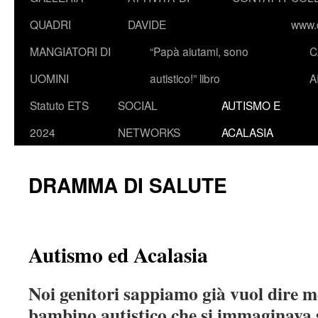
QUADRI
DAVIDE
www.d
MANGIATORI DI
“Papà aiutami, sono
C
UOMINI
autistico!” libro
A
Statuto ETS
SOCIAL
AUTISMO E
2024
NETWORKS
ACALASIA
DRAMMA DI SALUTE
Autismo ed Acalasia
Noi genitori sappiamo già vuol dire 
bambino autistico che si immaginava s