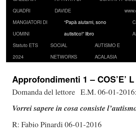
QUADRI
DAVIDE
www.d
MANGIATORI DI
“Papà aiutami, sono
C
UOMINI
autistico!” libro
A
Statuto ETS
SOCIAL
AUTISMO E
2024
NETWORKS
ACALASIA
Approfondimenti 1 – COS’E’ 
Domanda del lettore E.M. 06-01-2016
Vorrei sapere in cosa consiste l’autismo
R: Fabio Pinardi 06-01-2016